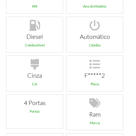
KM
Ano do Modelo
Diesel
Automático
Combustível
Câmbio
Cinza
F*****2
Cor
Placa
4 Portas
Portas
Ram
Marca